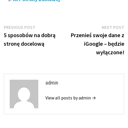
Nawigacja
Previous
N
PREVIOUS POST
NEXT POST
post:
p
5 sposobów na dobrą
Przenieś swoje dane z
wpisu
stronę docelową
iGoogle – będzie
wyłączone!
admin
View all posts by admin →