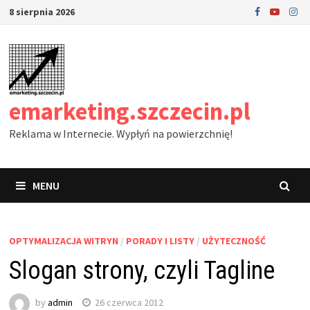
Skip
8 sierpnia 2026
to
content
emarketing.szczecin.pl
Reklama w Internecie. Wypłyń na powierzchnię!
MENU
OPTYMALIZACJA WITRYN
/
PORADY I LISTY
/
UŻYTECZNOŚĆ
Slogan strony, czyli Tagline
by
admin
26 czerwca 2012