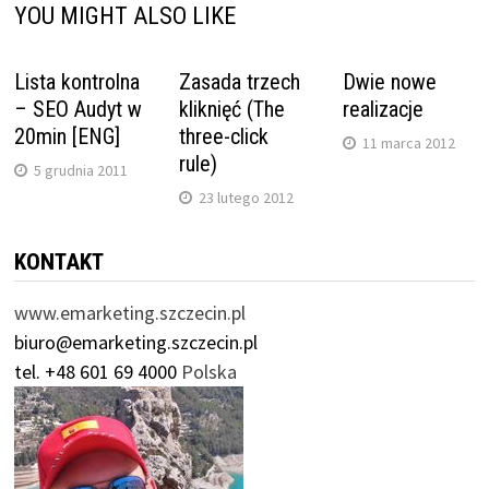
YOU MIGHT ALSO LIKE
Lista kontrolna
Zasada trzech
Dwie nowe
– SEO Audyt w
kliknięć (The
realizacje
20min [ENG]
three-click
11 marca 2012
rule)
5 grudnia 2011
23 lutego 2012
KONTAKT
www.emarketing.szczecin.pl
biuro@emarketing.szczecin.pl
tel. +48 601 69 4000
Polska