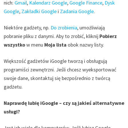
nich:
Gmail
,
Kalendarz Google
,
Google Finance
,
Dysk
Google
,
Zakładki Google
i
Zadania Google
.
Niektóre gadżety, np.
Do zrobienia
, umożliwiają
pobranie pliku z danymi. Aby to zrobić, kliknij
Pobierz
wszystko
w menu
Moja lista
obok nazwy listy.
Większość gadżetów iGoogle tworzą i obsługują
programiści zewnętrzni. Jeśli chcesz wyeksportować
swoje dane, skontaktuj się bezpośrednio z twórcą
gadżetu.
Naprawdę lubię iGoogle – czy są jakieś alternatywne
usługi?
Jest ich wiele dla komputerów. Jeśli lubisz Google