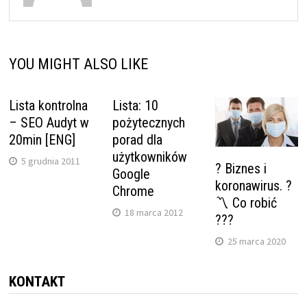
YOU MIGHT ALSO LIKE
Lista kontrolna
Lista: 10
– SEO Audyt w
pożytecznych
20min [ENG]
porad dla
użytkowników
5 grudnia 2011
? Biznes i
Google
koronawirus. ?
Chrome
〽 Co robić
18 marca 2012
???
25 marca 2020
KONTAKT