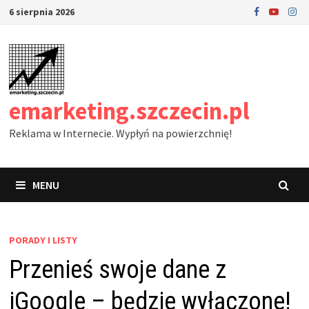
Skip
6 sierpnia 2026
to
content
emarketing.szczecin.pl
Reklama w Internecie. Wypłyń na powierzchnię!
MENU
PORADY I LISTY
Przenieś swoje dane z
iGoogle – będzie wyłączone!