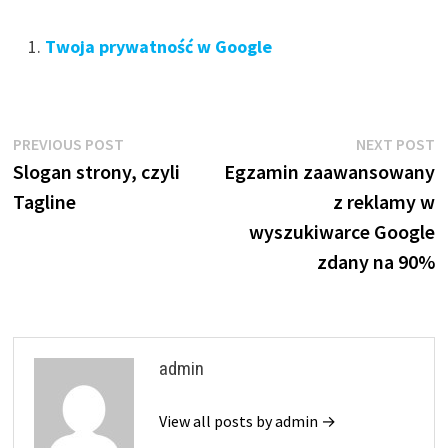
Twoja prywatność w Google
Nawigacja
Previous
N
PREVIOUS POST
NEXT POST
post:
p
Slogan strony, czyli
Egzamin zaawansowany
wpisu
Tagline
z reklamy w
wyszukiwarce Google
zdany na 90%
admin
View all posts by admin →