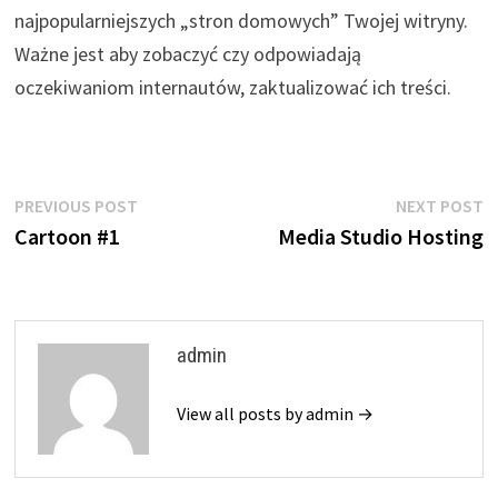
najpopularniejszych „stron domowych” Twojej witryny.
Ważne jest aby zobaczyć czy odpowiadają
oczekiwaniom internautów, zaktualizować ich treści.
Nawigacja
Previous
N
PREVIOUS POST
NEXT POST
post:
p
Cartoon #1
Media Studio Hosting
wpisu
admin
View all posts by admin →