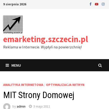
Skip
9 sierpnia 2026
to
content
emarketing.szczecin.pl
Reklama w Internecie. Wypłyń na powierzchnię!
MENU
ANALITYKA INTERNETOWA
/
OPTYMALIZACJA WITRYN
MIT Strony Domowej
by
admin
3 maja 2011