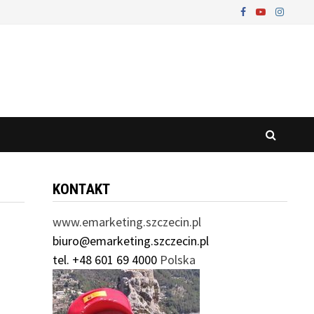
KONTAKT
www.emarketing.szczecin.pl
biuro@emarketing.szczecin.pl
tel. +48 601 69 4000
Polska