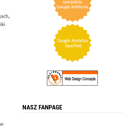
jach,
iki
NASZ FANPAGE
w: