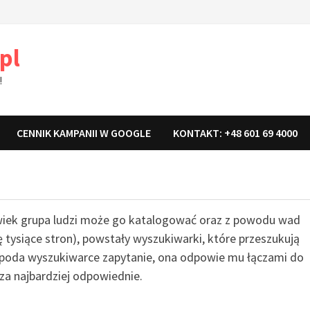
pl
!
CENNIK KAMPANII W GOOGLE
KONTAKT: +48 601 69 4000
olwiek grupa ludzi może go katalogować oraz z powodu wad
tysiące stron), powstały wyszukiwarki, które przeszukują
k poda wyszukiwarce zapytanie, ona odpowie mu łączami do
 za najbardziej odpowiednie.