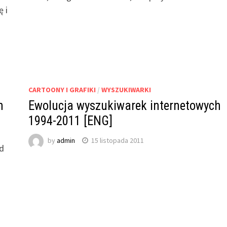
 i
CARTOONY I GRAFIKI
/
WYSZUKIWARKI
h
Ewolucja wyszukiwarek internetowych
1994-2011 [ENG]
by
admin
15 listopada 2011
ad