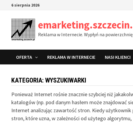
Skip
6 sierpnia 2026
to
content
emarketing.szczecin.
Reklama w Internecie. Wypłyń na powierzchnię
OFERTA
REKLAMA W INTERNECIE
NASI KLIENCI
KATEGORIA:
WYSZUKIWARKI
Ponieważ Internet rośnie znacznie szybciej niż jakak
katalogów (np. pod danym hasłem może znajdować się 
Internet analizując zawartość stron. Kiedy użytkowni
stron, które uzna, w zależności od użytego algorytmu,