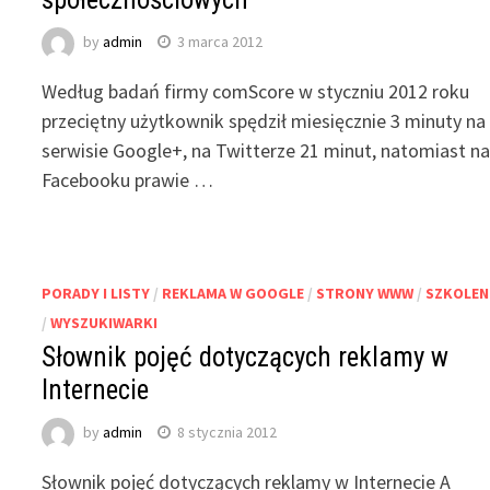
by
admin
3 marca 2012
Według badań firmy comScore w styczniu 2012 roku
przeciętny użytkownik spędził miesięcznie 3 minuty na
serwisie Google+, na Twitterze 21 minut, natomiast n
Facebooku prawie …
PORADY I LISTY
/
REKLAMA W GOOGLE
/
STRONY WWW
/
SZKOLEN
/
WYSZUKIWARKI
Słownik pojęć dotyczących reklamy w
Internecie
by
admin
8 stycznia 2012
Słownik pojęć dotyczących reklamy w Internecie A