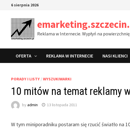
Skip
6 sierpnia 2026
to
content
emarketing.szczecin.
Reklama w Internecie. Wypłyń na powierzchnię
OFERTA
REKLAMA W INTERNECIE
NASI KLIENCI
PORADY I LISTY
/
WYSZUKIWARKI
10 mitów na temat reklamy 
by
admin
13 listopada 2011
W tym miniporadniku postaram się rzucić światło na 1