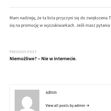
Mam nadzieję, że ta lista przyczyni się do zwiększen
się na promocję w wyszukiwarkach. Jeśli masz pytania l
Nawigacja
Previous
PREVIOUS POST
post:
Niemożliwe? – Nie w internecie.
wpisu
admin
View all posts by admin →