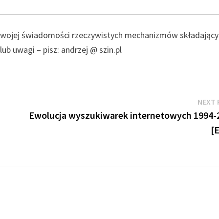
a Twojej świadomości rzeczywistych mechanizmów składając
ub uwagi – pisz: andrzej @ szin.pl
NEXT 
Ewolucja wyszukiwarek internetowych 1994-
[