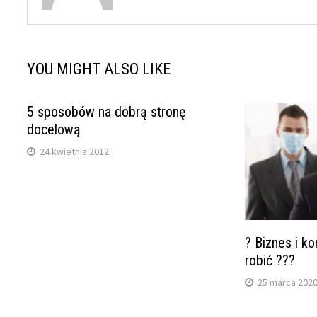
YOU MIGHT ALSO LIKE
5 sposobów na dobrą stronę
docelową
24 kwietnia 2012
? Biznes i k
robić ???
25 marca 202