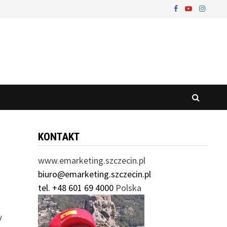
KONTAKT
www.emarketing.szczecin.pl
biuro@emarketing.szczecin.pl
tel. +48 601 69 4000
Polska
w