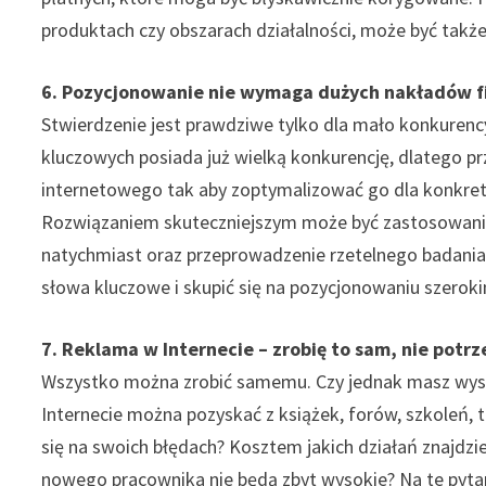
produktach czy obszarach działalności, może być takż
6. Pozycjonowanie nie wymaga dużych nakładów 
Stwierdzenie jest prawdziwe tylko dla mało konkuren
kluczowych posiada już wielką konkurencję, dlatego 
internetowego tak aby zoptymalizować go dla konkret
Rozwiązaniem skuteczniejszym może być zastosowanie
natychmiast oraz przeprowadzenie rzetelnego badani
słowa kluczowe i skupić się na pozycjonowaniu szerok
7. Reklama w Internecie – zrobię to sam, nie potrze
Wszystko można zrobić samemu. Czy jednak masz wyst
Internecie można pozyskać z książek, forów, szkoleń, t
się na swoich błędach? Kosztem jakich działań znajdzi
nowego pracownika nie będą zbyt wysokie? Na te pyta