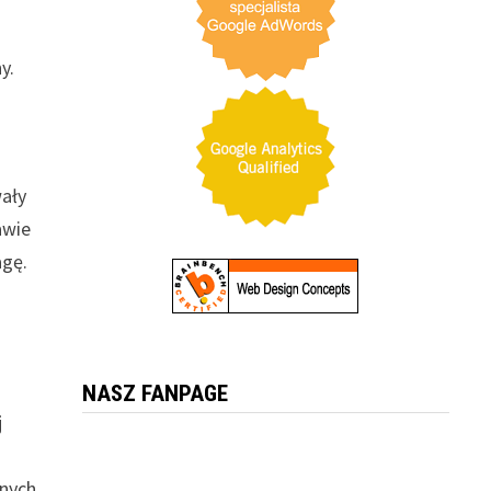
y.
wały
awie
agę.
NASZ FANPAGE
j
bnych