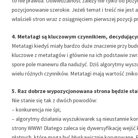
to nie prawda. Odwiedzalność zależy nie tylko od pozycji
pozycjonowanie szerokie. Jeżeli temat i treść nie jest 
właścieli stron wraz z osiągnięciem pierwszej pozycji pr
4. Metatagi są kluczowym czynnikiem, decydujący
Metatagi kiedyś miały bardzo duże znaczenie przy bud
kluczowe z metatagów i głównie na ich podstawie zwra
spore pole manewru dla nadużyć. Dziś algorytmy wysz
wielu różnych czynników. Metatagi mają wartość znik
5. Raz dobrze wypozycjonowana strona będzie sta
Nie stanie się tak z dwóch powodów:
– konkurencja nie śpi;
– algorytmy działania wyszukiwarek są nieustannie kor
strony WWW! Dlatego zaleca się dywersyfikację wejść 
płatnych, które moga być błyskawicznie korygowane. 