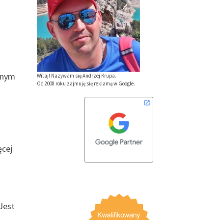
żnym
Witaj! Nazywam się Andrzej Krupa.
Od 2008 roku zajmuję się reklamą w Google.
ęcej
Jest