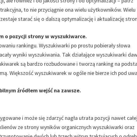
, ale również i od jakości strony i od optymalizacji – patrz
atrakcyjna, to nie przyciągnie ona wielu użytkowników. Wielu
zestaje starać się o dalszą optymalizację i aktualizację stron
m o pozycji strony w wyszukiwarce.
owaniu rankingu. Wyszukiwarki po prostu pobierały słowa
cały wyniki wyszukiwania. Tak działające wyszukiwarki da
ukiwarek są bardzo rozbudowane i tworzą ranking na podst
omą. Większość wyszukiwarek w ogóle nie bierze ich pod uw
bilnym źródłem wejść na zawsze.
ygowane i może się zdarzyć nagła utrata pozycji nawet całe
klienów ze strony wyników organicznych wyszukiwarki oraz
Przygotowanie dwóch lub trzech witryn traktujących o odrę