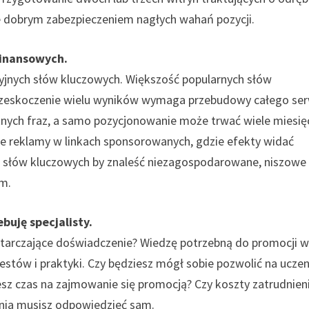
e dobrym zabezpieczeniem nagłych wahań pozycji.
finansowych.
cyjnych słów kluczowych. Większość popularnych słów
przeskoczenie wielu wyników wymaga przebudowy całego se
nych fraz, a samo pozycjonowanie może trwać wiele miesię
 reklamy w linkach sponsorowanych, gdzie efekty widać
a słów kluczowych by znaleść niezagospodarowane, niszowe
im.
buję specjalisty.
arczające doświadczenie? Wiedzę potrzebną do promocji 
estów i praktyki. Czy będziesz mógł sobie pozwolić na uczen
esz czas na zajmowanie się promocją? Czy koszty zatrudnien
nia musisz odpowiedzieć sam.