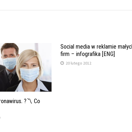
Social media w reklamie małyc
firm – infografika [ENG]
20 lutego 2012
oronawirus. ?〽 Co
0