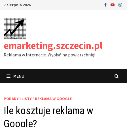
Skip
7 sierpnia 2026
to
content
emarketing.szczecin.pl
Reklama w Internecie. Wypłyń na powierzchnię!
MENU
PORADY I LISTY
/
REKLAMA W GOOGLE
Ile kosztuje reklama w
Google?