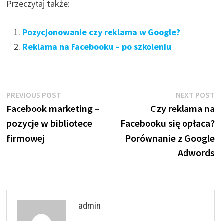
Przeczytaj także:
Pozycjonowanie czy reklama w Google?
Reklama na Facebooku – po szkoleniu
Nawigacja
Previous
N
PREVIOUS POST
NEXT POST
post:
p
Facebook marketing –
Czy reklama na
wpisu
pozycje w bibliotece
Facebooku się opłaca?
firmowej
Porównanie z Google
Adwords
admin