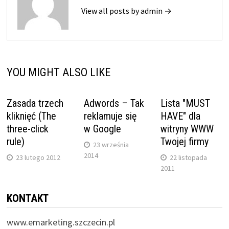
View all posts by admin →
YOU MIGHT ALSO LIKE
Zasada trzech
Adwords – Tak
Lista "MUST
kliknięć (The
reklamuje się
HAVE" dla
three-click
w Google
witryny WWW
rule)
Twojej firmy
23 września
2014
23 lutego 2012
22 listopada
2011
KONTAKT
www.emarketing.szczecin.pl