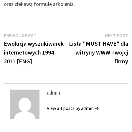
oraz ciekawą formułę szkolenia.
Nawigacja
Previous
N
PREVIOUS POST
NEXT POST
post:
p
Ewolucja wyszukiwarek
Lista "MUST HAVE" dla
wpisu
internetowych 1994-
witryny WWW Twojej
2011 [ENG]
firmy
admin
View all posts by admin →