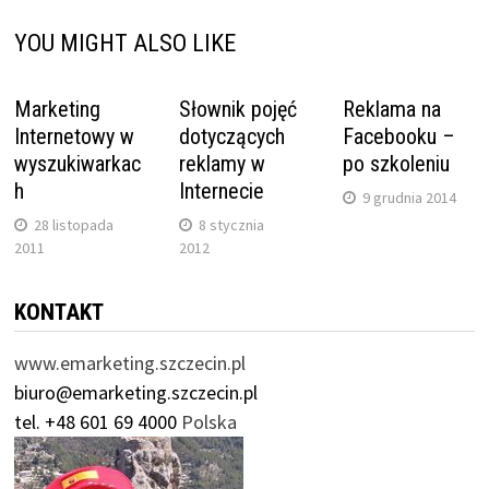
YOU MIGHT ALSO LIKE
Marketing
Słownik pojęć
Reklama na
Internetowy w
dotyczących
Facebooku –
wyszukiwarkac
reklamy w
po szkoleniu
h
Internecie
9 grudnia 2014
28 listopada
8 stycznia
2011
2012
KONTAKT
www.emarketing.szczecin.pl
biuro@emarketing.szczecin.pl
tel. +48 601 69 4000
Polska